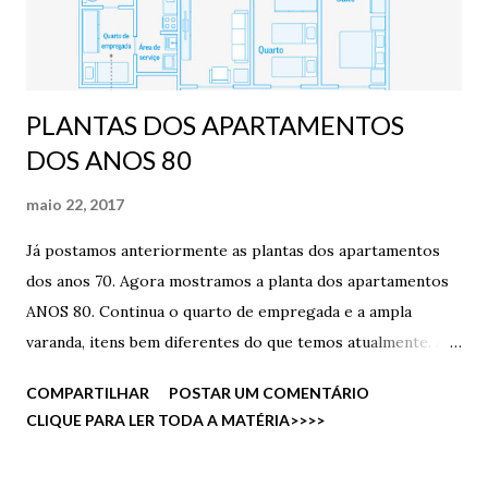
PLANTAS DOS APARTAMENTOS
DOS ANOS 80
maio 22, 2017
Já postamos anteriormente as plantas dos apartamentos
dos anos 70. Agora mostramos a planta dos apartamentos
ANOS 80. Continua o quarto de empregada e a ampla
varanda, itens bem diferentes do que temos atualmente. A
sala do apartamento médio padrão ainda permanece com
COMPARTILHAR
POSTAR UM COMENTÁRIO
espaço para mesas amplas, também algo raro em 2015.
CLIQUE PARA LER TODA A MATÉRIA>>>>
Acompanhe outras plantas em nossa página:
http://blog.helpimoveis.com.br/2017/04/plantas-dos-