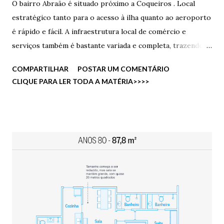
O bairro Abraão é situado próximo a Coqueiros . Local
estratégico tanto para o acesso à ilha quanto ao aeroporto
é rápido e fácil. A infraestrutura local de comércio e
serviços também é bastante variada e completa, trazendo
opções como o Supermercado Angeloni e a Via
COMPARTILHAR
POSTAR UM COMENTÁRIO
Gastronômica, sem mencionar a presença do charmoso
CLIQUE PARA LER TODA A MATÉRIA>>>>
Parque de Coqueiros e as vistas inigualáveis da baía. Além
do mais, foi anunciado o ano passado, a construção de um
novo parque que ficará justamente no Abraão, em frente ao
Complexo Neoville.