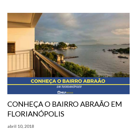
menos barulhos internos pois quanto maior alto o andar,
menor será o número de pessoas transitando pelos
corredores, também sem salões de festas, playgrounds e
salões de jogos acaba sendo raro ter barulho de crianças
brincando, a não ser que o vizinho tenha muitos filhos. E
quem mora nos andares mais altos de um apartamento tem
menos efeito na estrutura do imóvel pois recebem menos
impacto de encanamento e pressão da água, por exemplo,
adiando o número de reformas no imóvel. Afinal, até agora
só temos prós em poder morar em andares altos! E...
CONHEÇA O BAIRRO ABRAÃO EM
FLORIANÓPOLIS
abril 10, 2018