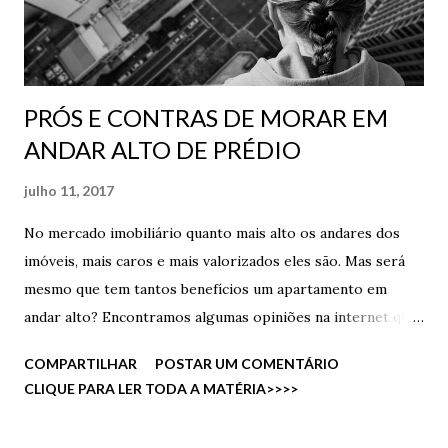
PRÓS E CONTRAS DE MORAR EM
ANDAR ALTO DE PRÉDIO
julho 11, 2017
No mercado imobiliário quanto mais alto os andares dos
imóveis, mais caros e mais valorizados eles são. Mas será
mesmo que tem tantos benefícios um apartamento em
andar alto? Encontramos algumas opiniões na internet que
vamos compartilhar com vocês. A Vista privilegiada de um
COMPARTILHAR
POSTAR UM COMENTÁRIO
andar alto, a sensação de ver toda a cidade e até dar uma
CLIQUE PARA LER TODA A MATÉRIA>>>>
espiada em como está o trânsito sem ter que olhar nenhum
aplicativo é a melhor coisa. Além de ter menos insetos,