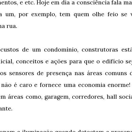
entos, e etc. Hoje em dia a consciência fala ma
da um, por exemplo, tem quem olhe feio se 
na rua.
 custos de um condomínio, construtoras est
icial, conceitos e ações para que o edifício se
 os sensores de presença nas áreas comuns 
 não é caro e fornece uma economia enorme!
m áreas como, garagem, corredores, hall socia
tante.
ionam a iluminação quando detectam a presen