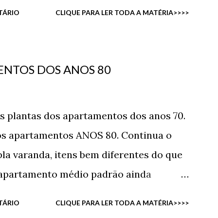
mencionar a presença do charmoso
até agora só temos prós em poder morar
TÁRIO
CLIQUE PARA LER TODA A MATÉRIA>>>>
as inigualáveis da baía. Além do mais, foi
construção de um novo parque que ficará
ente ao Complexo Neoville.
ENTOS DOS ANOS 80
s plantas dos apartamentos dos anos 70.
os apartamentos ANOS 80. Continua o
la varanda, itens bem diferentes do que
 apartamento médio padrão ainda
mesas amplas, também algo raro em
TÁRIO
CLIQUE PARA LER TODA A MATÉRIA>>>>
tas em nossa página: