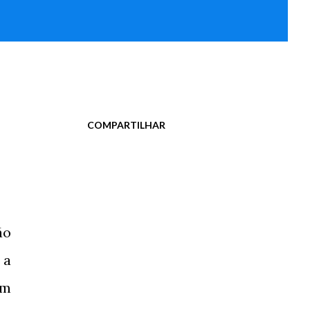
COMPARTILHAR
ão
 a
am