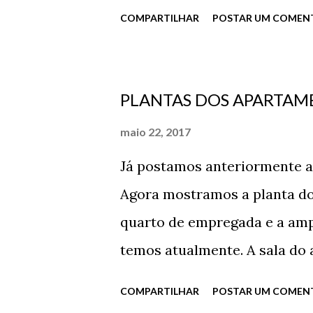
e a Via Gastronômica, sem 
reformas no imóvel. Afinal, 
COMPARTILHAR
POSTAR UM COMEN
Parque de Coqueiros e as vist
em andares altos! E...
anunciado o ano passado, a 
justamente no Abraão, em fr
PLANTAS DOS APARTAM
maio 22, 2017
Já postamos anteriormente a
Agora mostramos a planta d
quarto de empregada e a amp
temos atualmente. A sala do
permanece com espaço para 
COMPARTILHAR
POSTAR UM COMEN
2015. Acompanhe outras plan