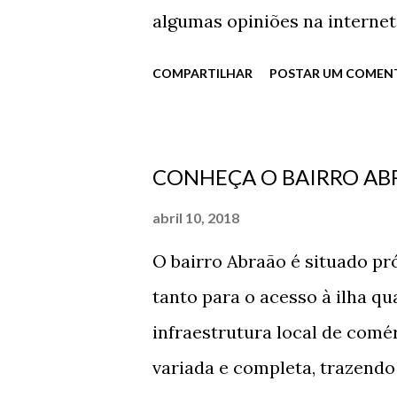
algumas opiniões na interne
Vista privilegiada de um anda
COMPARTILHAR
POSTAR UM COMEN
até dar uma espiada em como 
nenhum aplicativo é a melhor
menos barulhos internos pois
CONHEÇA O BAIRRO AB
o número de pessoas transit
abril 10, 2018
salões de festas, playgrounds
O bairro Abraão é situado pr
barulho de crianças brincand
tanto para o acesso à ilha qu
filhos. E quem mora nos and
infraestrutura local de comé
menos efeito na estrutura d
variada e completa, trazen
encanamento e pressão da ág