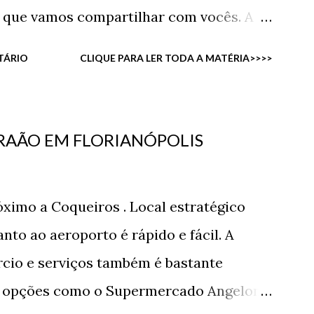
t que vamos compartilhar com vocês. A
r alto, a sensação de ver toda a cidade e
TÁRIO
CLIQUE PARA LER TODA A MATÉRIA>>>>
está o trânsito sem ter que olhar
 coisa. Além de ter menos insetos,
 quanto maior alto o andar, menor será
RAÃO EM FLORIANÓPOLIS
ando pelos corredores, também sem
 e salões de jogos acaba sendo raro ter
óximo a Coqueiros . Local estratégico
o, a não ser que o vizinho tenha muitos
anto ao aeroporto é rápido e fácil. A
ares mais altos de um apartamento tem
rcio e serviços também é bastante
o imóvel pois recebem menos impacto de
do opções como o Supermercado Angeloni
ua, por exemplo, adiando o número de