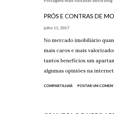
Postagens mais visitadas deste blog
PRÓS E CONTRAS DE MO
julho 11, 2017
No mercado imobiliário quant
mais caros e mais valorizad
tantos benefícios um apart
algumas opiniões na interne
Vista privilegiada de um anda
COMPARTILHAR
POSTAR UM COMEN
até dar uma espiada em como 
nenhum aplicativo é a melhor
menos barulhos internos pois