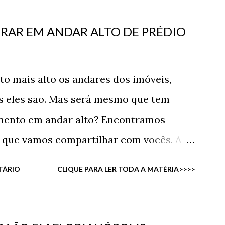
RAR EM ANDAR ALTO DE PRÉDIO
o mais alto os andares dos imóveis,
os eles são. Mas será mesmo que tem
amento em andar alto? Encontramos
t que vamos compartilhar com vocês. A
r alto, a sensação de ver toda a cidade e
TÁRIO
CLIQUE PARA LER TODA A MATÉRIA>>>>
está o trânsito sem ter que olhar
 coisa. Além de ter menos insetos,
 quanto maior alto o andar, menor será