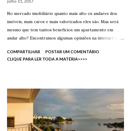
julho 11, 2017
No mercado imobiliário quanto mais alto os andares dos
imóveis, mais caros e mais valorizados eles são. Mas será
mesmo que tem tantos benefícios um apartamento em
andar alto? Encontramos algumas opiniões na internet que
vamos compartilhar com vocês. A Vista privilegiada de um
COMPARTILHAR
POSTAR UM COMENTÁRIO
andar alto, a sensação de ver toda a cidade e até dar uma
CLIQUE PARA LER TODA A MATÉRIA>>>>
espiada em como está o trânsito sem ter que olhar nenhum
aplicativo é a melhor coisa. Além de ter menos insetos,
menos barulhos internos pois quanto maior alto o andar,
menor será o número de pessoas transitando pelos
corredores, também sem salões de festas, playgrounds e
salões de jogos acaba sendo raro ter barulho de crianças
brincando, a não ser que o vizinho tenha muitos filhos. E
quem mora nos andares mais altos de um apartamento tem
menos efeito na estrutura do imóvel pois recebem menos