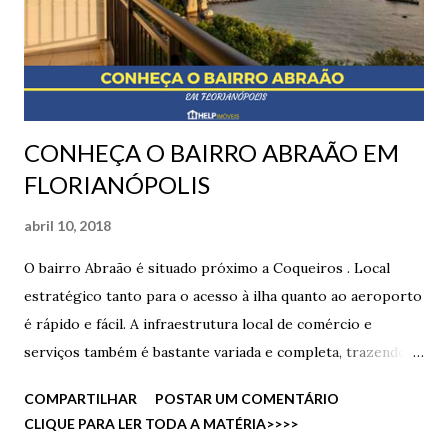
impacto de encanamento e pressão da água, por exemplo,
adiando o número de reformas no imóvel. Afinal, até agora
só temos prós em poder morar em andares altos! E...
CONHEÇA O BAIRRO ABRAÃO EM
FLORIANÓPOLIS
abril 10, 2018
O bairro Abraão é situado próximo a Coqueiros . Local
estratégico tanto para o acesso à ilha quanto ao aeroporto
é rápido e fácil. A infraestrutura local de comércio e
serviços também é bastante variada e completa, trazendo
opções como o Supermercado Angeloni e a Via
COMPARTILHAR
POSTAR UM COMENTÁRIO
Gastronômica, sem mencionar a presença do charmoso
CLIQUE PARA LER TODA A MATÉRIA>>>>
Parque de Coqueiros e as vistas inigualáveis da baía. Além