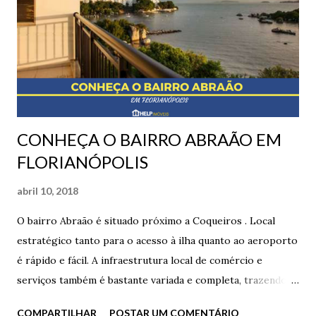
quem mora nos andares mais altos de um apartamento tem
menos efeito na estrutura do imóvel pois recebem menos
impacto de encanamento e pressão da água, por exemplo,
adiando o número de reformas no imóvel. Afinal, até agora
só temos prós em poder morar em andares altos! E...
CONHEÇA O BAIRRO ABRAÃO EM
FLORIANÓPOLIS
abril 10, 2018
O bairro Abraão é situado próximo a Coqueiros . Local
estratégico tanto para o acesso à ilha quanto ao aeroporto
é rápido e fácil. A infraestrutura local de comércio e
serviços também é bastante variada e completa, trazendo
opções como o Supermercado Angeloni e a Via
COMPARTILHAR
POSTAR UM COMENTÁRIO