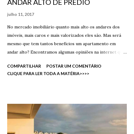
ANDAR ALTO DE PRÉDIO
julho 11, 2017
No mercado imobiliário quanto mais alto os andares dos
imóveis, mais caros e mais valorizados eles são. Mas será
mesmo que tem tantos benefícios um apartamento em
andar alto? Encontramos algumas opiniões na internet que
vamos compartilhar com vocês. A Vista privilegiada de um
COMPARTILHAR
POSTAR UM COMENTÁRIO
andar alto, a sensação de ver toda a cidade e até dar uma
CLIQUE PARA LER TODA A MATÉRIA>>>>
espiada em como está o trânsito sem ter que olhar nenhum
aplicativo é a melhor coisa. Além de ter menos insetos,
menos barulhos internos pois quanto maior alto o andar,
menor será o número de pessoas transitando pelos
corredores, também sem salões de festas, playgrounds e
salões de jogos acaba sendo raro ter barulho de crianças
brincando, a não ser que o vizinho tenha muitos filhos. E