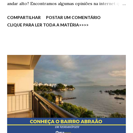
andar alto? Encontramos algumas opiniões na internet que
vamos compartilhar com vocês. A Vista privilegiada de um
COMPARTILHAR
POSTAR UM COMENTÁRIO
andar alto, a sensação de ver toda a cidade e até dar uma
CLIQUE PARA LER TODA A MATÉRIA>>>>
espiada em como está o trânsito sem ter que olhar nenhum
aplicativo é a melhor coisa. Além de ter menos insetos,
menos barulhos internos pois quanto maior alto o andar,
menor será o número de pessoas transitando pelos
corredores, também sem salões de festas, playgrounds e
salões de jogos acaba sendo raro ter barulho de crianças
brincando, a não ser que o vizinho tenha muitos filhos. E
quem mora nos andares mais altos de um apartamento tem
menos efeito na estrutura do imóvel pois recebem menos
impacto de encanamento e pressão da água, por exemplo,
adiando o número de reformas no imóvel. Afinal, até agora
só temos prós em poder morar em andares altos! E...