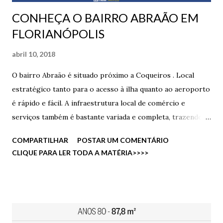
CONHEÇA O BAIRRO ABRAÃO EM
FLORIANÓPOLIS
abril 10, 2018
O bairro Abraão é situado próximo a Coqueiros . Local
estratégico tanto para o acesso à ilha quanto ao aeroporto
é rápido e fácil. A infraestrutura local de comércio e
serviços também é bastante variada e completa, trazendo
opções como o Supermercado Angeloni e a Via
COMPARTILHAR
POSTAR UM COMENTÁRIO
Gastronômica, sem mencionar a presença do charmoso
CLIQUE PARA LER TODA A MATÉRIA>>>>
Parque de Coqueiros e as vistas inigualáveis da baía. Além
do mais, foi anunciado o ano passado, a construção de um
novo parque que ficará justamente no Abraão, em frente ao
Complexo Neoville.